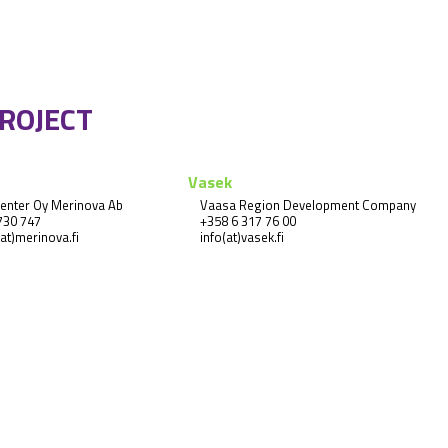
PROJECT
Vasek
enter Oy Merinova Ab
Vaasa Region Development Company 
730 747
+358 6 317 76 00
at)merinova.fi
info(at)vasek.fi