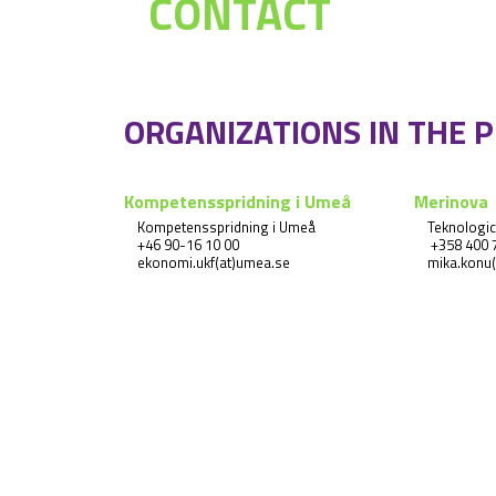
CONTACT
ORGANIZATIONS IN THE 
Kompetensspridning i Umeå
Merinova
Kompetensspridning i Umeå
Teknologic
+46 90-16 10 00
 +358 400 
ekonomi.ukf(at)umea.se
mika.konu(